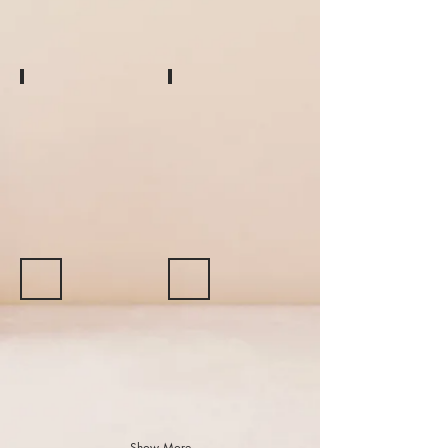
2019comingofageday1
yjimage-21
yjimage-10
yjimage-5
Show More