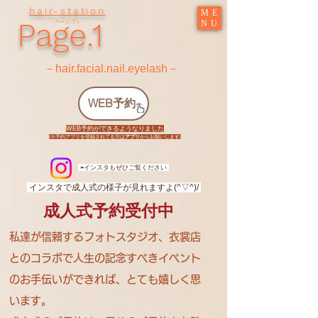
hair-station
ME
Page.1
NU
ページ.ワン
​－hair.facial.nail.eyelash－
WEB予約
WEB予約ができるようなりました
​(※予約アプリを登録されてる方は
アプリ
からお願いします)
​ ⇦インスタもぜひご覧ください
​ インスタで成人式の様子が見れますよ(^▽^)/
成人式予約受付中
私達が信頼するフォトスタジオ、衣裳店
とのコラボで人生の記念すべきイベント
のお手伝いができれば、とても嬉しく思
います。