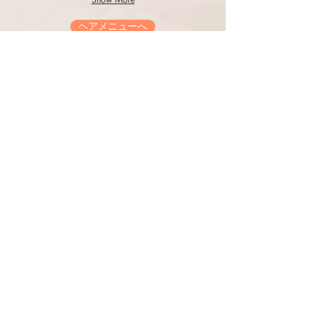
ヘアメニューへ
ﾍｱｰｽﾃｰｼｮﾝ Page.1
since 1989
住所
お気軽にお越しください
〒441-1634
愛知県新城市
長篠字宮ノ前10-2
電話:
0536-32-2543
営業時間
9:00-19:00
定休日
​毎週火曜、第1､2､3月曜
時短営業、臨時休業する場合があります。
ご迷惑をおかけしますが、何卒ご理解とご協力をお願い致します。
定休日へ
WEB予約
WEB予約ができるようなりました
​(※予約アプリを登録されてる方は
アプリ
からお願いします)