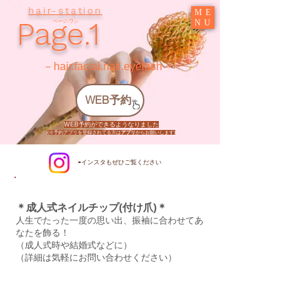
hair-station
ME
Page.1
NU
ページ.ワン
​－hair.facial.nail.eyelash－
WEB予約
WEB予約ができるようなりました
​(※予約アプリを登録されてる方は
アプリ
からお願いします)
​ ⇦インスタもぜひご覧ください
＊成人式ネイルチップ(付け爪)
＊
人生でたった一度の思い出、振袖に合わせてあ
なたを飾る！
（成人式時や結婚式などに）
（詳細は気軽にお問い合わせください）