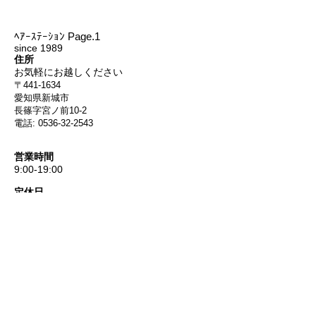
ﾍｱｰｽﾃｰｼｮﾝ Page.1
since 1989
住所
お気軽にお越しください
〒441-1634
愛知県新城市
長篠字宮ノ前10-2
電話:
0536-32-2543
営業時間
9:00-19:00
定休日
​毎週火曜、第1､2､3月曜
時短営業、臨時休業する場合があります。
ご迷惑をおかけしますが、何卒ご理解とご協力をお願い致します。
定休日へ
WEB予約
WEB予約ができるようなりました
​(※予約アプリを登録されてる方は
アプリ
からお願いします)
お電話でのご予約、お問合せはこちらまで
0120-882-543