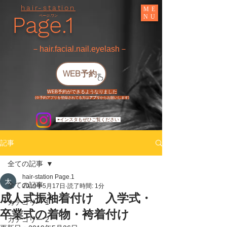
hair-station
ME
Page.1
NU
ページ.ワン
​－hair.facial.nail.eyelash－
WEB予約
WEB予約ができるようなりました
​(※予約アプリを登録されてる方は
アプリ
からお願いします)
​ ⇦インスタもぜひご覧ください
記事
全ての記事
hair-station Page.1
全ての記事
2019年5月17日
読了時間: 1分
成人式振袖着付け 入学式・
カテゴリー 1
卒業式の着物・袴着付け
カテゴリー 2